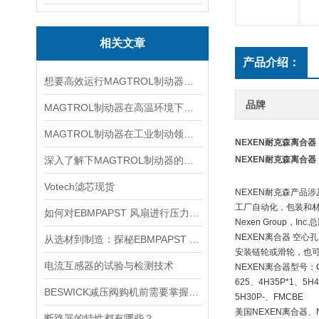
相关文章
产品介绍：
想要高效运行MAGTROL制动器，不懂这些可不行
品牌
MAGTROL制动器在高温环境下，它的性能是否会受到影响？
MAGTROL制动器在工业制动领域的应用
NEXEN耐克森离合器
深入了解下MAGTROL制动器的技术原理
NEXEN耐克森离合器
Votech滤芯现货
NEXEN耐克森产品
工厂自动化，包装和
如何对EBMPAPST 风扇进行压力和风速的测试？
Nexen Group
NEXEN离合器 空
从选材到制造：探秘EBMPAPST 风扇长寿命与高可靠性的背后
安装链轮或滑轮，也
电流互感器的试验与检测技术
NEXEN离合器型号：CTL
625、4H35P*1、5H4
BESWICK减压阀购机前需要掌握哪些技巧
5H30P-、FMCBE
美国NEXEN离合器、
断路器的特性都有哪些？