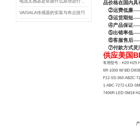
电流互感器是依据什么原理进行工作的？
品价格在国内具
②运费低廉——
VAISALA传感器的安装与布点技巧
③运货期短——
④产品保证——
⑤出错率低——
⑥客服售后——
⑦付款方式灵
供应美国
B
常用型号：H20 H25 H38
6R-1000 W/ BEI DII
F12-SS-360-ABZC-7
1-ABC-7272-LED-SM
7406R-LED-SM18 H