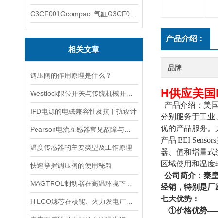
G3CF001Gcompact 气缸G3CF001G
产品介绍：
相关文章
品牌
调压阀的作用原理是什么？
H供应美国
Westlock限位开关与传统机械开关的性能对比
产品介绍：
美
IPD电源的电磁兼容性及抗干扰设计
分别服务于工业、
优的产品服务。尤
Pearson电流互感器常见故障与排查：饱和、噪声与相位误差定位
产品
BEI S
温度传感器的主要类型及工作原理
器、值和增量式
区域使用和温度
快速掌握调压阀的使用秘籍
公司简介：秦皇
MAGTROL制动器在高温环境下，它的性能是否会受到影响？
经销，特别是厂
七
大优势：
HILCO滤芯在核能、火力发电厂等大型设备冷却水处理中的应用
①价格优势——