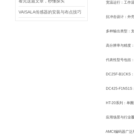
看完这篇文章，秒懂探头
‌宽温运行‌：工作温
VAISALA传感器的安装与布点技巧
‌抗冲击设计‌：外壳
‌多种输出类型‌：支持
‌高分辨率与精度‌：典型
代表性型号包括
‌DC25F-B1CK
‌DC425-F1N51
‌HT-20系列‌：单
应用场景与行业覆
AMCI编码器广泛