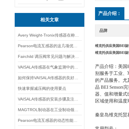
产品介绍：
相关文章
品牌
Avery Weight-Tronix传感器在称重领域起到的作用体现是什么
Pearson电流互感器的这几项优点使其被广泛应用
维克托供应美国BEI旋
维克托供应美国BEI旋
Fairchild 调压阀常见问题与解决方案速查
产品介绍：
美国BE
VAISALA传感器在气象监测中的应用及技术优势分析
别服务于工业、军
如何保持VAISALA传感器的良好工作状态？
的产品服务。尤其
品
BEI Sen
快速掌握减压阀的使用要点
器、值和增量式
VAISALA传感器的安装步骤及注意事项有哪些？
区域使用和温度
MAGTROL制动器在工业制动领域的应用
秦皇岛维克托贸
Pearson电流互感器的动态性能及其对电力系统的影响
常用型号：