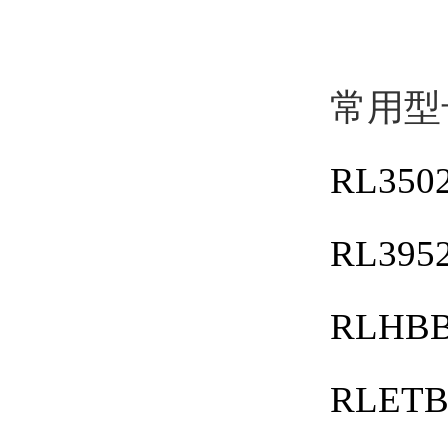
常用型
RL3502
RL3952
RLHBB
RLETB