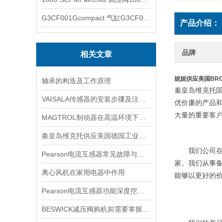
G3CF001Gcompact 气缸G3CF001G
产品介绍：
品牌
相关文章
妮妮供应美国BRO
轴承的构造及工作原理
秦皇岛维克托
VAISALA传感器的安装步骤及注意事项有哪些？
优价廉的产品和
大量的重要客
MAGTROL制动器在高温环境下，它的性能是否会受到影响？
秦皇岛维克托供应美国德国工业备品备件仪器仪表泵阀开关
我们公司在
Pearson电流互感器常见故障与排查：饱和、噪声与相位误差定位
家。我们从事
离心风机在家用电器中作用
能够以更好的
Pearson电流互感器功能深度挖掘与应用技巧
BESWICK减压阀购机前需要掌握哪些技巧