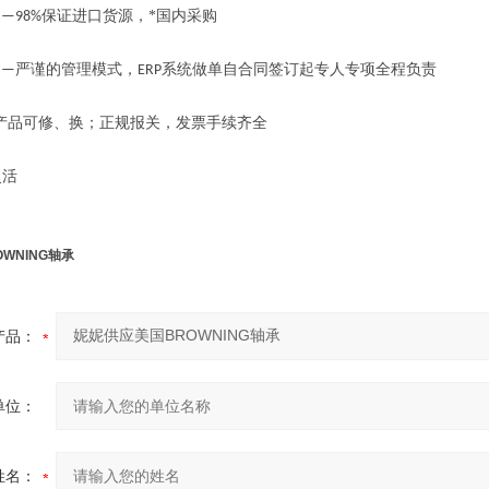
保证进口货源，*国内采购
—98%
严谨的管理模式，
系统做单自合同签订起专人专项全程负责
——
ERP
产品可修、换；正规报关，发票手续齐全
活
WNING轴承
产品：
单位：
姓名：