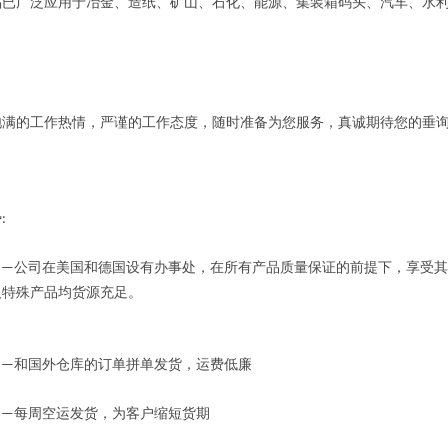
广泛应用于冶金、造纸、矿山、石化、能源、集装箱码头、汽车、水利
的工作热情，严谨的工作态度，随时准备为您服务，真诚期待您的垂
势
:
公司在美国和德国设有办事处，在所有产品质量保证的前提下，享受其
——
及特殊产品均货源充足。
和国外仓库的订单拼单发货，运费低廉
——
每周空运发货，为客户缩短货期
——