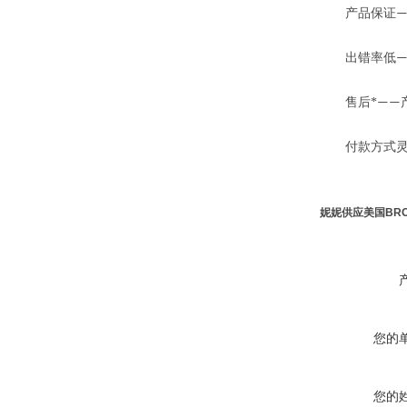
产品保证
—
出错率低
售后*
——
付款方式灵
妮妮供应美国BRO
您的
您的