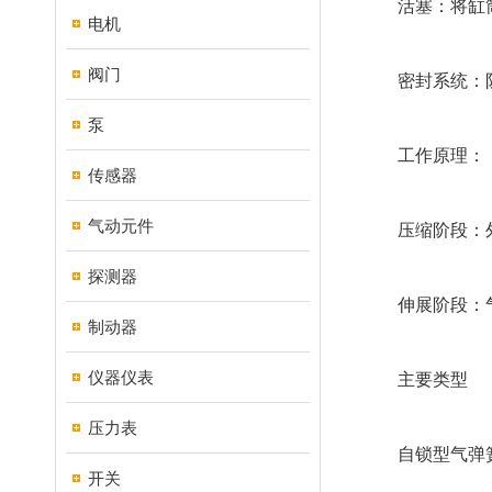
活塞：将缸筒分
电机
阀门
密封系统：防
泵
工作原理：
传感器
气动元件
压缩阶段：外
探测器
伸展阶段：气压
制动器
仪器仪表
主要类型
压力表
自锁型气弹簧(Lock
开关