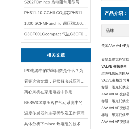
S202PDminco 热电阻常用型号
PH511-10-CGHILCO滤芯PH511-10-CG
产品介绍：
1800 SCFMFairchild 调压阀1800 SCFM
品牌
G3CF001Gcompact 气缸G3CF001G
美国AAA VAL
相关文章
秦皇岛维克托贸易有
VALVE 变频器M
IPD电源中的功率因数是什么？为什么功率因数对电源设计很重要？
维克托供应美国AA
VALVE变频器 常用型号
看完这篇文章，轻松解决减压阀的常见故障
标题：维克托供应美
离心风机在家用电器中作用
AAA VALVE变频器
标题：维克托供应美
BESWICK减压阀在气动系统中的作用和重要性是什么？
AAA VALVE变频器 
温度传感器的主要类型及工作原理
标题：维克托供应美
AAA VALVE变频器
具体分析下minco 热电阻的技术原理