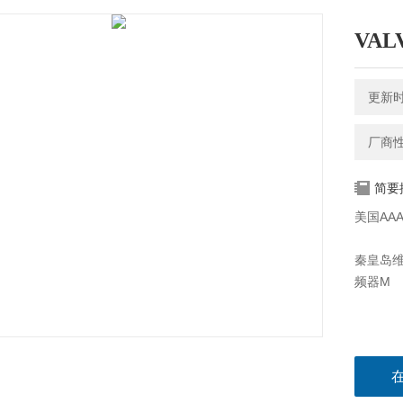
VAL
更新时间
厂商
简要
美国AA
秦皇岛维
频器M