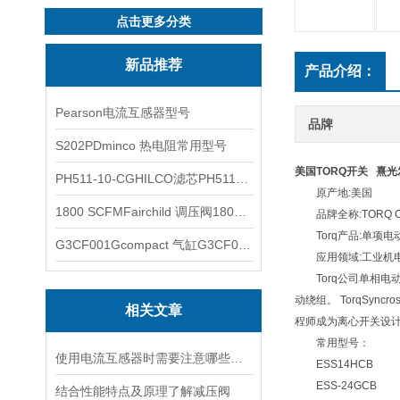
点击更多分类
新品推荐
产品介绍：
Pearson电流互感器型号
品牌
S202PDminco 热电阻常用型号
美国TORQ开关 熹光
PH511-10-CGHILCO滤芯PH511-10-CG
原产地:美国
1800 SCFMFairchild 调压阀1800 SCFM
品牌全称:TORQ Corpor
Torq产品:单项电
G3CF001Gcompact 气缸G3CF001G
应用领域:工业机
Torq公司单相电动机
动绕组。 TorqSy
相关文章
程师成为离心开关设计的专
常用型号：
使用电流互感器时需要注意哪些原则？
ESS14HCB
ESS-24GCB
结合性能特点及原理了解减压阀