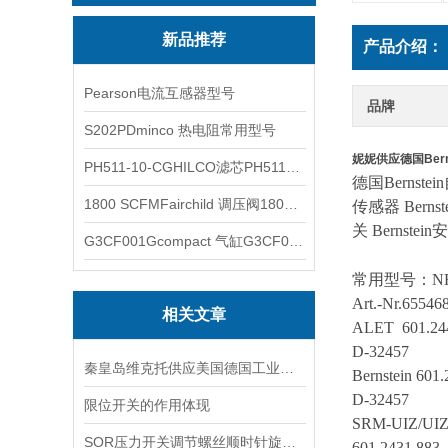
新品推荐
产品介绍：
Pearson电流互感器型号
品牌
S202PDminco 热电阻常用型号
妮妮供应德国Bern
PH511-10-CGHILCO滤芯PH511-10-CG
德国
Bernst
1800 SCFMFairchild 调压阀1800 SCFM
传感器 Bernst
关 Bernstei
G3CF001Gcompact 气缸G3CF001G
常用型号：
N
Art.-Nr.6554
相关文章
ALET 601.24
D-32457
秦皇岛维克托供应美国德国工业备品备件仪器仪表泵阀开关
Bernstein 601
D-32457
限位开关的作用体现
SRM-UIZ/UIZ
SOR压力开关调节螺丝顺时针旋向对上限切换值的改变规律
601.2431.883