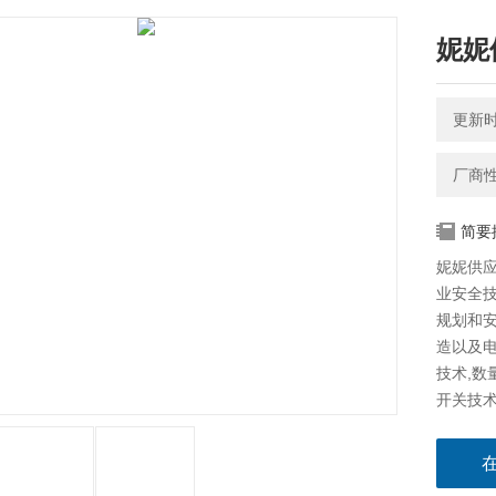
妮妮供
更新时间
厂商
简要
妮妮供应德
业安全
规划和
造以及电
技术,
开关技术