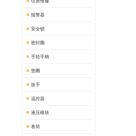
仪表维修
报警器
安全锁
密封圈
手轮手柄
垫圈
扳手
温控器
液压模块
卷筒