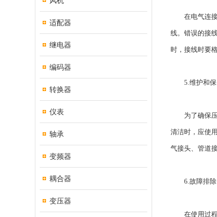
风机
在电气连接方
适配器
线。错误的接
继电器
时，接线时要
编码器
5.维护和保
转换器
仪表
为了确保压力
清洁时，应使
轴承
气接头、管道
变频器
耦合器
6.故障排除
变压器
在使用过程中