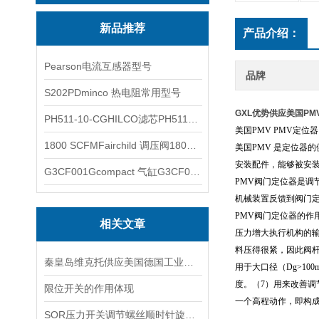
新品推荐
产品介绍：
Pearson电流互感器型号
品牌
S202PDminco 热电阻常用型号
GXL优势供应美国PM
PH511-10-CGHILCO滤芯PH511-10-CG
美国PMV PMV定位
1800 SCFMFairchild 调压阀1800 SCFM
美国PMV 是定位器
安装配件，能够被安
G3CF001Gcompact 气缸G3CF001G
PMV阀门定位器是
机械装置反馈到阀门
PMV阀门定位器的作
相关文章
压力增大执行机构的
料压得很紧，因此阀
秦皇岛维克托供应美国德国工业备品备件仪器仪表泵阀开关
用于大口径（Dg>1
度。（7）用来改善
限位开关的作用体现
一个高程动作，即构
SOR压力开关调节螺丝顺时针旋向对上限切换值的改变规律