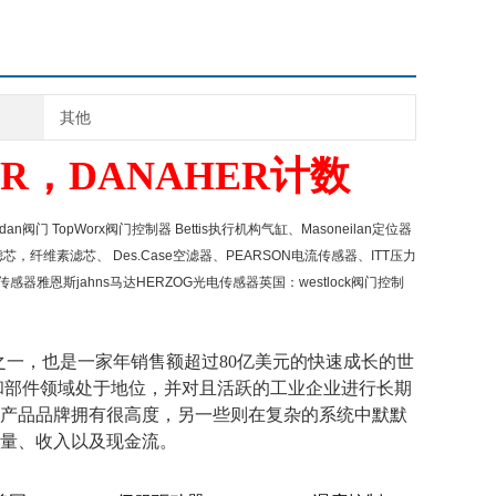
其他
R，DANAHER计数
dan阀门 TopWorx阀门控制器 Bettis执行机构气缸、Masoneilan
定位器
芯，纤维素滤芯、 Des.Case空滤器、PEARSON电流传感器、ITT压力
SG传感器雅恩斯jahns马达HERZOG光电传感器英国：westlock阀门控制
的制造商之一，也是一家年销售额超过80亿美元的快速成长的世
工具和部件领域处于地位，并对且活跃的工业企业进行长期
产品品牌拥有很高度，另一些则在复杂的系统中默默
销量、收入以及现金流。