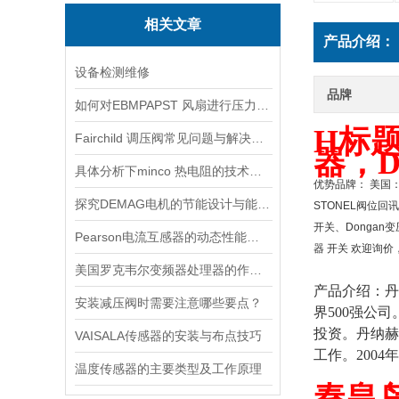
相关文章
产品介绍：
设备检测维修
品牌
如何对EBMPAPST 风扇进行压力和风速的测试？
H标题
Fairchild 调压阀常见问题与解决方案速查
器，D
具体分析下minco 热电阻的技术原理
优势品牌： 美国：Ai
探究DEMAG电机的节能设计与能耗控制
STONEL阀位回
开关、Dongan变
Pearson电流互感器的动态性能及其对电力系统的影响
器 开关 欢迎询价，
美国罗克韦尔变频器处理器的作用是什么
产品介绍：丹纳
安装减压阀时需要注意哪些要点？
界500强公
投资。丹纳赫
VAISALA传感器的安装与布点技巧
工作。200
温度传感器的主要类型及工作原理
秦皇