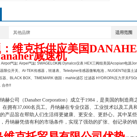
其他品牌
适用范围
：维克托供应美国DANAHE
anaher减速机
rpot气缸 Airpel气缸 SWAGELOK阀 Dynalco仪表 HEX三阀组美国Acopian电源Jor
讯器限位开关、AI-TEK传感器，转速表、Teledyne传感器微氧电池，NUGENT硅藻土滤
压器、BLACK BOX、TIMEMARK 德国：mahle滤芯 过滤器 HYDROPA压力开关F
合作!!
赫公司（Danaher Corporation）成立于1984，是美国
司。在拥有37,000名员工。丹纳赫在专业仪器、工业技术以及
的产品旨在帮助人们生活得更健康、更安全、更舒心。其中某些
4年，丹纳赫凭借有利的市场条件，实现了强劲的扩张、创记录的
岛维克托贸易有限公司优势