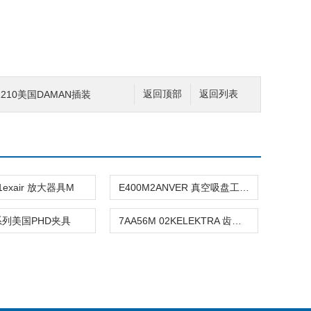
S 1210美国DAMAN插装
返回顶部
返回列表
1exair 放大器具M
E400M2ANVER 真空吸盘工具M
系列美国PHD夹具
7AA56M 02KELEKTRA 齿轮工具M