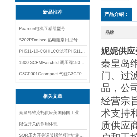
新品推荐
产品介绍：
Pearson电流互感器型号
品牌
S202PDminco 热电阻常用型号
妮妮供应
PH511-10-CGHILCO滤芯PH511-10-CG
秦皇岛
1800 SCFMFairchild 调压阀1800 SCFM
门、过
G3CF001Gcompact 气缸G3CF001G
品，公
相关文章
经营宗
术支持
秦皇岛维克托供应美国德国工业备品备件仪器仪表泵阀开关
质供应
限位开关的作用体现
SOR压力开关调节螺丝顺时针旋向对上限切换值的改变规律