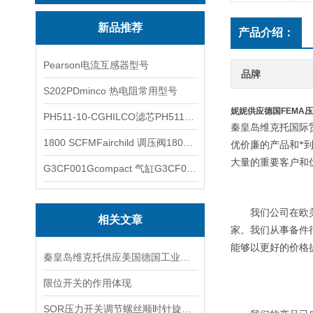
新品推荐
产品介绍：
Pearson电流互感器型号
品牌
S202PDminco 热电阻常用型号
妮妮供应德国FEMA
PH511-10-CGHILCO滤芯PH511-10-CG
秦皇岛维克托国际
1800 SCFMFairchild 调压阀1800 SCFM
优价廉的产品和*
大量的重要客户和
G3CF001Gcompact 气缸G3CF001G
我们公司在欧美
相关文章
家。我们从事备件
能够以更好的价格
秦皇岛维克托供应美国德国工业备品备件仪器仪表泵阀开关
限位开关的作用体现
SOR压力开关调节螺丝顺时针旋向对上限切换值的改变规律