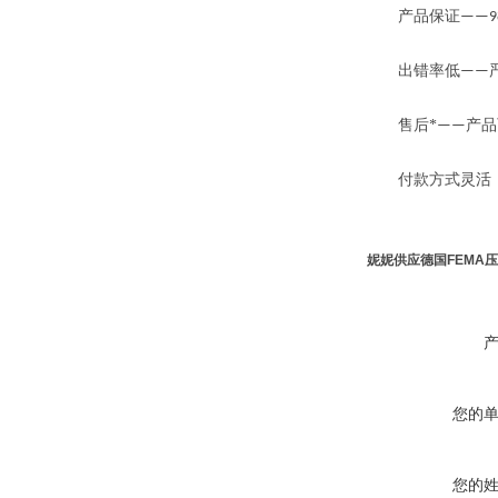
产品保证
——9
出错率低
——
售后*
产品
——
付款方式灵活
妮妮供应德国FEMA
您的
您的