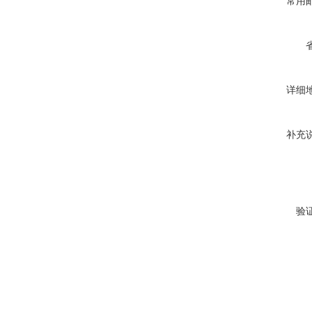
常用
详细
补充
验