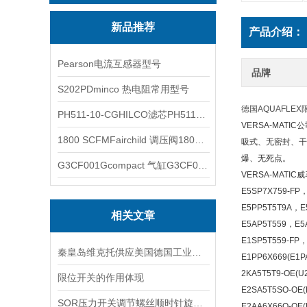
新品推荐
产品介绍：
Pearson电流互感器型号
品牌
S202PDminco 热电阻常用型号
德国AQUAFL
PH511-10-CGHILCO滤芯PH511-10-CG
VERSA-MA
1800 SCFMFairchild 调压阀1800 SCFM
吸式、无密封、干
爆、无死点。
G3CF001Gcompact 气缸G3CF001G
VERSA-MATI
E5SP7X759-FP
E5PP5T5T9A，E
相关文章
E5AP5T559，E5A
E1SP5T559-FP，
秦皇岛维克托供应美国德国工业备品备件仪器仪表泵阀开关
E1PP6X669(E1P
2KA5T5T9-OE(U
限位开关的作用体现
E2SA5T5SO-OE(
SOR压力开关调节螺丝顺时针旋向对上限切换值的改变规律
E2AA6X66O-OE(