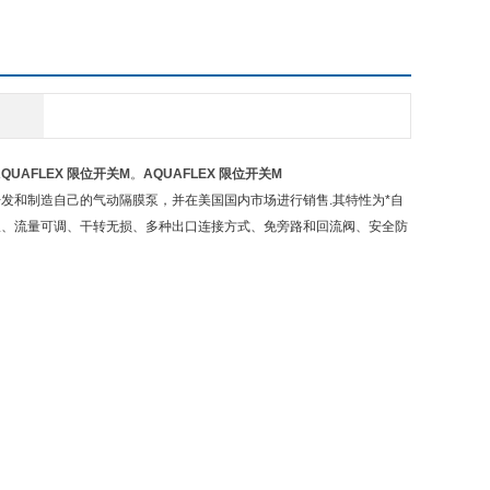
AQUAFLEX 限位开关M
。
AQUAFLEX 限位开关M
开始开发和制造自己的气动隔膜泵，并在美国国内市场进行销售.其特性为*自
吸、流量可调、干转无损、多种出口连接方式、免旁路和回流阀、安全防