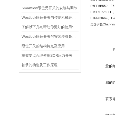
E6PP5B550，E6P
Smartflow限位元开关的安装与调节
E1SP5T559-FP，
Westlock限位开关与传统机械开关的性能对比
E1PP6X669(E1P
美国伊顿Char-l
了解以下几点帮助你更好的使用SOR压力开关
Westlock限位开关的安装步骤是什么？
限位开关的结构特点及应用
掌握要点合理使用SOR压力开关
轴承的构造及工作原理
您的
您的
联系