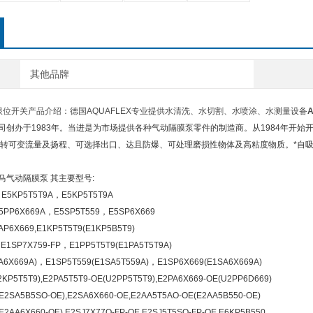
其他品牌
EX限位开关产品介绍：德国AQUAFLEX专业提供水清洗、水切割、水喷涂、水测量设备
TIC公司创办于1983年。当进是为市场提供各种气动隔膜泵零件的制造商。从1984年
转可变流量及扬程、可选择出口、达且防爆、可处理磨损性物体及高粘度物质。*自
C威马气动隔膜泵 其主要型号:
，E5KP5T5T9A，E5KP5T5T9A
5PP6X669A，E5SP5T559，E5SP6X669
P6X669,E1KP5T5T9(E1KP5B5T9)
E1SP7X759-FP，E1PP5T5T9(E1PA5T5T9A)
A6X669A)，E1SP5T559(E1SA5T559A)，E1SP6X669(E1SA6X669A)
2KP5T5T9),E2PA5T5T9-OE(U2PP5T5T9),E2PA6X669-OE(U2PP6D669)
E2SA5B5SO-OE),E2SA6X660-OE,E2AA5T5AO-OE(E2AA5B550-OE)
E2AA6X660-OE),E2SJ7X77O-FP-OE,E2SJ5T5SO-FP-OE,E6KP5B550