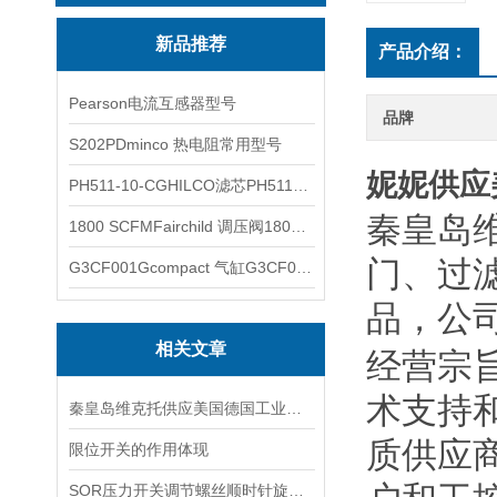
新品推荐
产品介绍：
Pearson电流互感器型号
品牌
S202PDminco 热电阻常用型号
妮妮供应美
PH511-10-CGHILCO滤芯PH511-10-CG
秦皇岛
1800 SCFMFairchild 调压阀1800 SCFM
门、过
G3CF001Gcompact 气缸G3CF001G
品，公
相关文章
经营宗
术支持
秦皇岛维克托供应美国德国工业备品备件仪器仪表泵阀开关
质供应
限位开关的作用体现
SOR压力开关调节螺丝顺时针旋向对上限切换值的改变规律