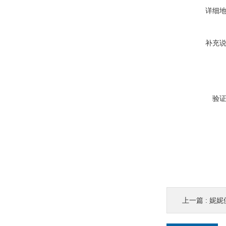
详细
补充
验
上一篇 :
妮妮