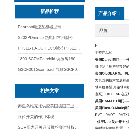
新品推荐
产品介绍：
Pearson电流互感器型号
品牌
S202PDminco 热电阻常用型号
H
PH511-10-CGHILCO滤芯PH511-10-CG
主营产品如:
1800 SCFMFairchild 调压阀1800 SCFM
美国Daniel阀门------
都得到了用户非常好
G3CF001Gcompact 气缸G3CF001G
美国OILGEAR泵、阀、电
力机器的技术发展和生
轴向柱塞泵,开路轴向柱塞
相关文章
塞泵、OILGEAR液压
美国HAM-LET阀门----
秦皇岛维克托供应美国德国工业备品备件仪器仪表泵阀开关
美国Plast-O-Matic阀门-
RVT、RVDT、RVTX
限位开关的作用体现
供应
Neo-Dyn开关
SOR压力开关调节螺丝顺时针旋向对上限切换值的改变规律
率蝶型弹簧装置，