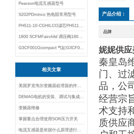
Pearson电流互感器型号
产品介绍：
S202PDminco 热电阻常用型号
PH511-10-CGHILCO滤芯PH511-10-CG
品牌
1800 SCFMFairchild 调压阀1800 SCFM
G3CF001Gcompact 气缸G3CF001G
妮妮供应美
秦皇岛
相关文章
门、过
品，公
美国罗克韦尔变频器处理器的作用是什么
经营宗
DEMAG电机的安装、调试与集成指南：确保与变频器、减速箱协同工作
变频器维修
术支持
掌握要点合理使用SOR压力开关
质供应
电流互感器是依据什么原理进行工作的？