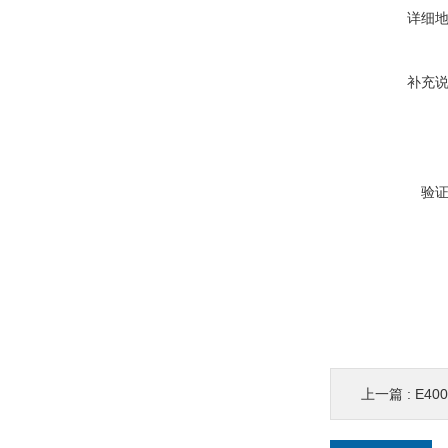
详细
补充
验
上一篇 :
E40