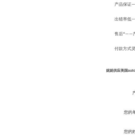
产品保证
—
出错率低
售后*
——
付款方式灵
妮妮供应美国auto
您的
您的