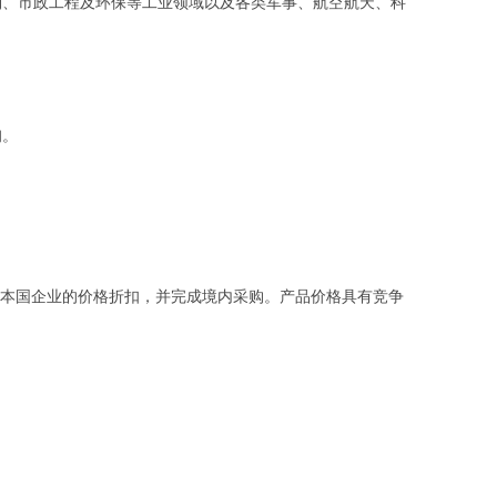
、市政工程及环保等工业领域以及各类军事、航空航天、科
询。
本国企业的价格折扣，并完成境内采购。产品价格具有竞争