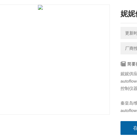
妮妮
更新时间
厂商
简要
妮妮供应美
auto
控制仪
秦皇岛维
autofl