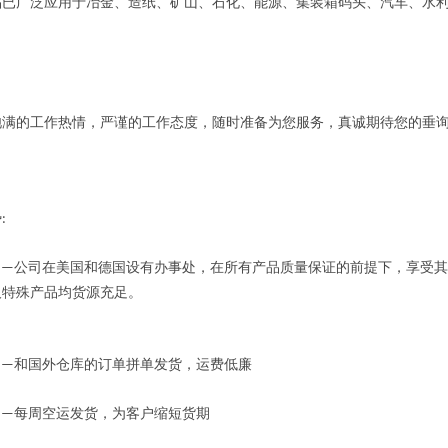
广泛应用于冶金、造纸、矿山、石化、能源、集装箱码头、汽车、水利
的工作热情，严谨的工作态度，随时准备为您服务，真诚期待您的垂
势
:
公司在美国和德国设有办事处，在所有产品质量保证的前提下，享受其
——
及特殊产品均货源充足。
和国外仓库的订单拼单发货，运费低廉
——
每周空运发货，为客户缩短货期
——