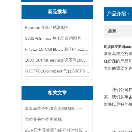
新品推荐
产品介绍：
Pearson电流互感器型号
品牌
S202PDminco 热电阻常用型号
妮妮供应美国auto
PH511-10-CGHILCO滤芯PH511-10-CG
秦皇岛维克托
1800 SCFMFairchild 调压阀1800 SCFM
优价廉的产品和
大量的重要客
G3CF001Gcompact 气缸G3CF001G
我们公司在
相关文章
家。我们从事
能够以更好的
秦皇岛维克托供应美国德国工业备品备件仪器仪表泵阀开关
限位开关的作用体现
SOR压力开关调节螺丝顺时针旋向对上限切换值的改变规律