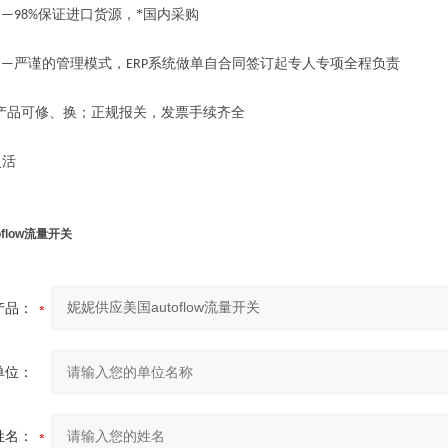
保证进口货源，*国内采购
—98%
严谨的管理模式，
系统做单自合同签订起专人专项全程负责
——
ERP
产品可修、换；正规报关，发票手续齐全
活
flow流量开关
产品：
单位：
姓名：