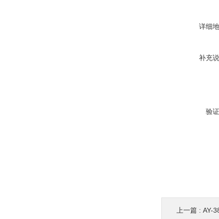
详细
补充
验
上一篇 :
AY-