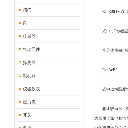
阀门
Rt=Rt0[1+α(t-t0
泵
式中，Rt为温度t时
传感器
气动元件
半导体热敏电阻
探测器
Rt=AeB/t
制动器
仪器仪表
式中Rt为温度为
压力表
相比较而言，热敏
开关
大量用于家电和汽