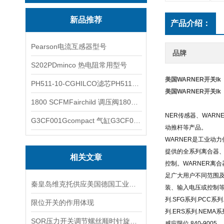
新品推荐
产品介绍：
Pearson电流互感器型号
品牌
S202PDminco 热电阻常用型号
美国WARNER开关lk
PH511-10-CGHILCO滤芯PH511-10-CG
美国WARNER开关lk
1800 SCFMFairchild 调压阀1800 SCFM
NER传感器、WARN
G3CF001Gcompact 气缸G3CF001G
动推杆等产品。
WARNER是工业动
提供的全系列离合器、
相关文章
控制。WARNER离合
足广大用户不同范围及
秦皇岛维克托供应美国德国工业备品备件仪器仪表泵阀开关
装、输入电压或控制等选
列.SFG系列.PCC系列
限位开关的作用体现
列.ERS系列.NEMA系
SOR压力开关调节螺丝顺时针旋向对上限切换值的改变规律
感应限位 840-9005