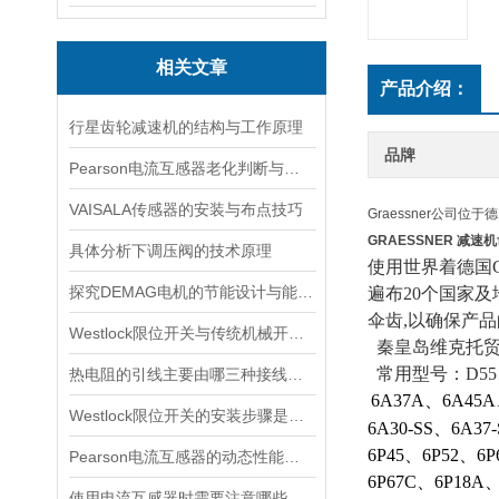
相关文章
产品介绍：
行星齿轮减速机的结构与工作原理
品牌
Pearson电流互感器老化判断与处理技巧
VAISALA传感器的安装与布点技巧
Graessner公司
GRAESSNER 减速
具体分析下调压阀的技术原理
使用世界着德国G
探究DEMAG电机的节能设计与能耗控制
遍布20个国家及
伞齿,以确保产品
Westlock限位开关与传统机械开关的性能对比
秦皇岛维克托贸
常用型号：
D5
热电阻的引线主要由哪三种接线方式？
6A37A、6A45A
Westlock限位开关的安装步骤是什么？
6A30-SS、6A37
6P45、6P52、6
Pearson电流互感器的动态性能及其对电力系统的影响
6P67C、6P18A、
使用电流互感器时需要注意哪些原则？