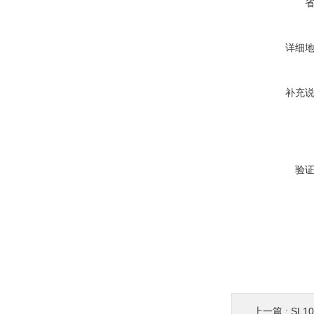
详细
补充
验
上一篇 :
SL1