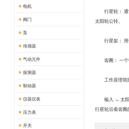
电机
行星轮： 通常
阀门
太阳轮公转。
泵
行星架： 用于
传感器
气动元件
齿圈： 一个带
探测器
工作原理简
制动器
仪器仪表
输入 → 太阳
行星轮沿着齿圈
压力表
开关