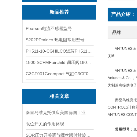
新品推荐
产品介绍：
Pearson电流互感器型号
品牌
S202PDminco 热电阻常用型号
ANTUNES 
PH511-10-CGHILCO滤芯PH511-10-CG
关M
1800 SCFMFairchild 调压阀1800 SCFM
ANTUNES & 
G3CF001Gcompact 气缸G3CF001G
Antunes &
为制造商提供电子
相关文章
秦皇岛维克托贸易有
CONTROLS计数
秦皇岛维克托供应美国德国工业备品备件仪器仪表泵阀开关
ANTUNES CO
限位开关的作用体现
常用型号
：J
SOR压力开关调节螺丝顺时针旋向对上限切换值的改变规律