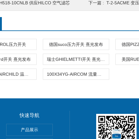
H518-10CNLB 供应HILCO 空气滤芯
下一篇 :
T-2-5ACME 变
TROL压力开关
德国suco压力开关 熹光发布
德国PIZ
ard开关 熹光发布
瑞士GHIELMETTI开关 熹光发布
美国RU
TA7800-42FAIRCHILD 温度及压力开关-SZC
100X34YG-AIRCOM 流量开关
快速导航
产品展示