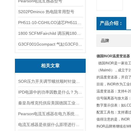
Pearson电流互感器型号
S202PDminco 热电阻常用型号
PH511-10-CGHILCO滤芯PH511-10-CG
产品介绍：
1800 SCFMFairchild 调压阀1800 SCFM
品牌
G3CF001Gcompact 气缸G3CF001G
德国INOR温度变送器
德国INOR是一家
相关文章
（Malmö），成立
的温度变送器，开启
SOR压力开关调节螺丝顺时针旋向对上限切换值的改变规律
目前，INOR作为工
‌温度变送器‌：支持4
IPD电源中的功率因数是什么？为什么功率因数对电源设计很重要？
‌信号隔离器与放大器
秦皇岛维克托供应美国德国工业备品备件仪器仪表泵阀开关
‌数字显示仪表‌：如L
‌配置工具包‌：支持
Pearson电流互感器在电力系统中的作用是什么？
值得注意的是，INOR
电流互感器是依据什么原理进行工作的？
INOR品牌将继续在