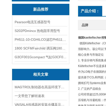
新品推荐
产品介绍：
Pearson电流互感器型号
品牌
S202PDminco 热电阻常用型号
德国kaeltefische
PH511-10-CGHILCO滤芯PH511-10-CG
德国Kältefisch
1800 SCFMFairchild 调压阀1800 SCFM
强影响力。该公司以“
核心业务与市场定位
G3CF001Gcompact 气缸G3CF001G
1. ‌专业分销与系统集成
Kältefische
作为‌LG电子在德国
相关文章
提供基于CO₂和丙烷
拥有‌[CF] Sys
MAGTROL制动器在高温环境下，它的性能是否会受到影响？
2. ‌广泛的产品组合‌
公司经营超过25,0
一文带您了解转速表
‌压缩机与冷凝机组‌：代理D
VAISALA传感器的安装步骤及注意事项有哪些？
‌换热器与空气冷却器‌：