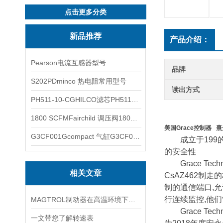
点击更多分类
新品推荐
产品介绍：
Pearson电流互感器型号
品牌
S202PDminco 热电阻常用型号
读出方式
PH511-10-CGHILCO滤芯PH511-10-CG
1800 SCFMFairchild 调压阀1800 SCFM
美国Grace控制器 
G3CF001Gcompact 气缸G3CF001G
成立于199的
的安全性
Grace Tec
相关文章
CsAZ462制走
制的通信端口,允
行连续监控,他
MAGTROL制动器在高温环境下，它的性能是否会受到影响？
Grace Tech
一文带您了解转速表