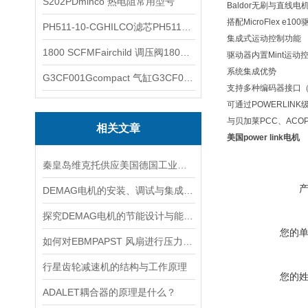
S202PDminco 热电阻常用型号
‌Baldor无刷与直线电机
搭配MicroFlex
PH511-10-CGHILCO滤芯PH511-10-CG
‌集成式运动控制功能‌
1800 SCFMFairchild 调压阀1800 SCFM
驱动器内置Mint运
‌系统集成优势‌
G3CF001Gcompact 气缸G3CF001G
支持多种编码器接口（Hal
可通过POWERLI
与贝加莱PCC、AC
相关文章
美国power link电机
秦皇岛维克托供应美国德国工业备品备件仪器仪表泵阀开关
DEMAG电机的安装、调试与集成指南：确保与变频器、减速箱协同工作
探究DEMAG电机的节能设计与能耗控制
您的
如何对EBMPAPST 风扇进行压力和风速的测试？
行星齿轮减速机的结构与工作原理
您的
ADALET耦合器的原理是什么？