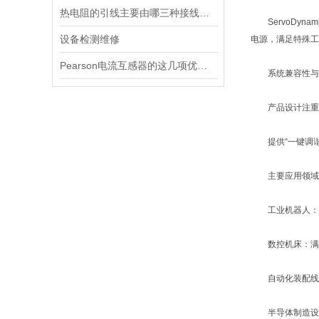
热电阻的引线主要由哪三种接线方式？
ServoDyn
设备检测维修
电源，满足特殊工
Pearson电流互感器的这几项优点使其被广泛应用
‌系统兼容性与易
产品设计注重与
提供“一键调谐
主要应用领域
工业机器人：用
数控机床：满足
自动化装配线：
半导体制造设备