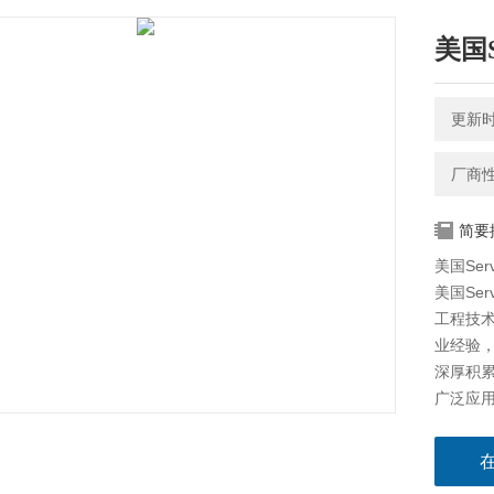
美国S
更新时间
厂商
简要
美国Ser
美国Se
工程技
业经验
深厚积
广泛应
精度要