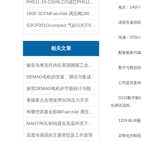
PH511-10-CGHILCO滤芯PH511-10-CG
电压：140V / 38
1800 SCFMFairchild 调压阀1800 SCFM
连续失速扭矩：26
G3CF001Gcompact 气缸G3CF001G
转速：3700 r
相关文章
配备银刷与编码
秦皇岛维克托供应美国德国工业备品备件仪器仪表泵阀开关
‌数字与模拟伺服
DEMAG电机的安装、调试与集成指南：确保与变频器、减速箱协同工作
公司提供多种伺
探究DEMAG电机的节能设计与能耗控制
‌D115数字驱
掌握要点合理使用SOR压力开关
化调试流程。
有哪些因素会影响Fairchild 调压阀的性能和精度？
‌1224-BL伺
MAGTROL制动器在高温环境下，它的性能是否会受到影响？
温度传感器的主要类型及工作原理
‌定制化控制器解