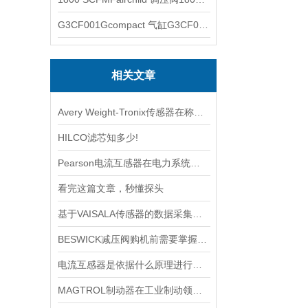
G3CF001Gcompact 气缸G3CF001G
相关文章
Avery Weight-Tronix传感器在称重领域起到的作用体现是什么
HILCO滤芯知多少!
Pearson电流互感器在电力系统中的作用是什么？
看完这篇文章，秒懂探头
基于VAISALA传感器的数据采集与分析
BESWICK减压阀购机前需要掌握哪些技巧
电流互感器是依据什么原理进行工作的？
MAGTROL制动器在工业制动领域的应用