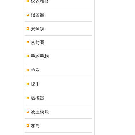
仪表维修
报警器
安全锁
密封圈
手轮手柄
垫圈
扳手
温控器
液压模块
卷筒