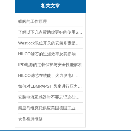
相关文章
蝶阀的工作原理
了解以下几点帮助你更好的使用SOR压力开关
Westlock限位开关的安装步骤是什么？
HILCO滤芯的过滤效率及其影响因素
IPD电源的过载保护与安全性能解析
HILCO滤芯在核能、火力发电厂等大型设备冷却水处理中的应用
如何对EBMPAPST 风扇进行压力和风速的测试？
安装电流互感器时不要忘记这些要点！
秦皇岛维克托供应美国德国工业备品备件仪器仪表泵阀开关
设备检测维修