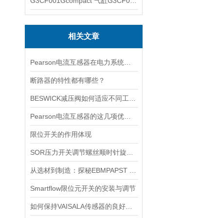
G3CF001Gcompact 气缸G3CF001G
相关文章
Pearson电流互感器在电力系统中的作用是什么？
断路器的特性都有哪些？
BESWICK减压阀如何适应不同工况下的压力调节要求？
Pearson电流互感器的这几项优点使其被广泛应用
限位开关的作用体现
SOR压力开关调节螺丝顺时针旋向对上限切换值的改变规律
从选材到制造：探秘EBMPAPST 风扇长寿命与高可靠性的背后
Smartflow限位元开关的安装与调节
如何保持VAISALA传感器的良好工作状态？