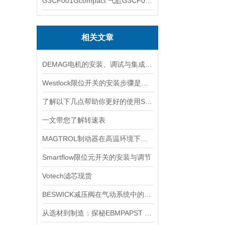
G3CF001Gcompact 气缸G3CF001G
相关文章
DEMAG电机的安装、调试与集成指南：确保与变频器、减速箱协同工作
Westlock限位开关的安装步骤是什么？
了解以下几点帮助你更好的使用SOR压力开关
一文带您了解转速表
MAGTROL制动器在高温环境下，它的性能是否会受到影响？
Smartflow限位元开关的安装与调节
Votech滤芯现货
BESWICK减压阀在气动系统中的作用和重要性是什么？
从选材到制造：探秘EBMPAPST 风扇长寿命与高可靠性的背后