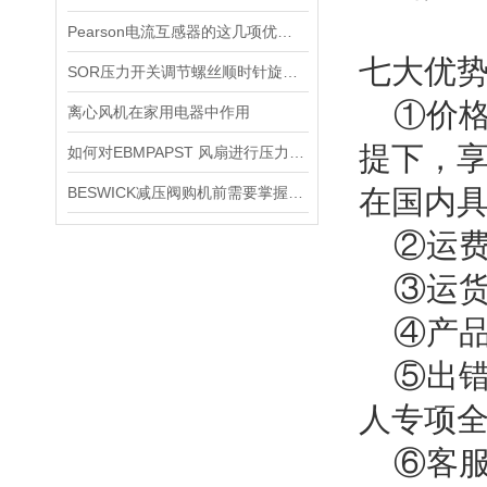
Pearson电流互感器的这几项优点使其被广泛应用
七大优
SOR压力开关调节螺丝顺时针旋向对上限切换值的改变规律
①价格
离心风机在家用电器中作用
提下，
如何对EBMPAPST 风扇进行压力和风速的测试？
BESWICK减压阀购机前需要掌握哪些技巧
在国内
②运费
③运货
④产品保
⑤出错
人专项
⑥客服