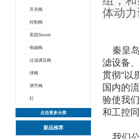
组，和射
体动力
开关阀
控制阀
美国Stonel
电磁阀
秦皇岛
滤设备
过滤调压阀
贯彻“以
球阀
国内的
调节阀
验使我
灯
和工控
点击更多分类
新品推荐
我们公