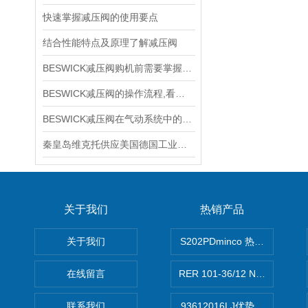
快速掌握减压阀的使用要点
结合性能特点及原理了解减压阀
BESWICK减压阀购机前需要掌握哪些技巧
BESWICK减压阀的操作流程,看了你就懂
BESWICK减压阀在气动系统中的作用和重要性是什么？
秦皇岛维克托供应美国德国工业备品备件仪器仪表泵阀开关
关于我们
热销产品
关于我们
S202PDminco 热电阻
在线留言
RER 101-36/12 NHH离心EB
联系我们
93612016LJ优势供应美国B