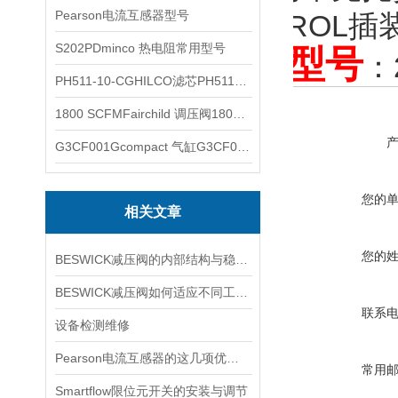
Pearson电流互感器型号
DELTROL
S202PDminco 热电阻常用型号
常用型号
：2
PH511-10-CGHILCO滤芯PH511-10-CG
1800 SCFMFairchild 调压阀1800 SCFM
G3CF001Gcompact 气缸G3CF001G
您的
相关文章
您的
BESWICK减压阀的内部结构与稳压原理
BESWICK减压阀如何适应不同工况下的压力调节要求？
联系
设备检测维修
Pearson电流互感器的这几项优点使其被广泛应用
常用
Smartflow限位元开关的安装与调节