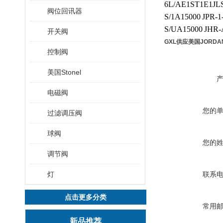
6L/AE1ST1E1J
阀位回讯器
S/1A15000
JPR-
S/UA15000
JHR-
开关阀
GXL供应美国JORD
控制阀
美国Stonel
电磁阀
您的
过滤调压阀
球阀
您的
调节阀
灯
联系
点击更多分类
常用
新品推荐