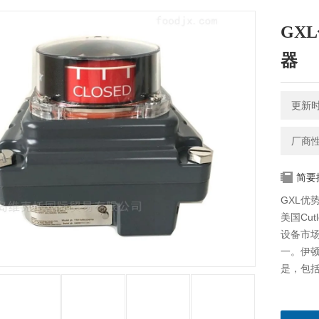
GXL
器
更新时间
厂商
简要
GXL优势
美国Cu
设备市场
一。伊
是，包