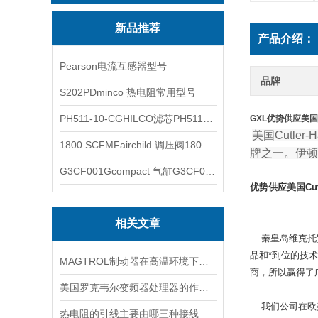
新品推荐
产品介绍：
Pearson电流互感器型号
品牌
S202PDminco 热电阻常用型号
PH511-10-CGHILCO滤芯PH511-10-CG
GXL优势供应美国C
美国Cutle
1800 SCFMFairchild 调压阀1800 SCFM
牌之一。伊顿
G3CF001Gcompact 气缸G3CF001G
优势
供应美国Cut
相关文章
秦皇岛维克托贸
品和*到位的技
MAGTROL制动器在高温环境下，它的性能是否会受到影响？
商，所以赢得了
美国罗克韦尔变频器处理器的作用是什么
我们公司在欧美
热电阻的引线主要由哪三种接线方式？