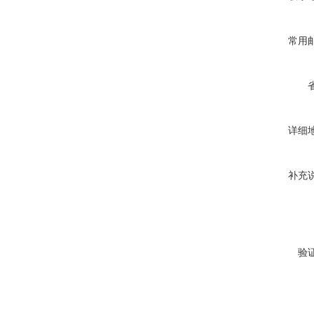
常用
详细
补充
验