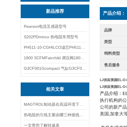
新品推荐
产品介绍：
Pearson电流互感器型号
品牌
S202PDminco 热电阻常用型号
类型
PH511-10-CGHILCO滤芯PH511-10-CG
饲料类型
1800 SCFMFairchild 调压阀1800 SCFM
售后服务
G3CF001Gcompact 气缸G3CF001G
LJ供应美国EL-O
LJ供应美国EL-O
相关文章
产品介绍：
E
执行机构的公
MAGTROL制动器在高温环境下，它的性能是否会受到影响？
公司的新产品
美国,加拿大
热电阻的引线主要由哪三种接线方式？
一文带您了解转速表