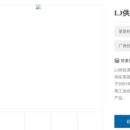
LJ
更新时间
厂商
简要
LJ供应美
供应美国
于200
类工业
产品。