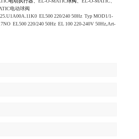
TIC
电动执行器、
EL-O-MATIC
球阀、
EL-O-MATIC、
TIC
电动球阀
25.U1A00A.11K0
EL500 220/240 50Hz
Typ MOD1/1-
17NO
EL500 220/240 50Hz
EL 100 220-240V 50Hz,Art-