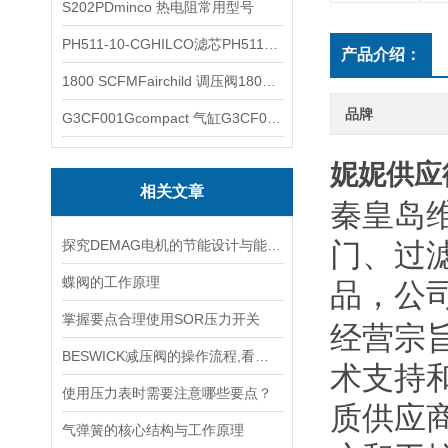
S202PDminco 热电阻常用型号
PH511-10-CGHILCO滤芯PH511-10-CG
产品介绍：
1800 SCFMFairchild 调压阀1800 SCFM
品牌
G3CF001Gcompact 气缸G3CF001G
妮妮供应德
相关文章
秦皇岛
探究DEMAG电机的节能设计与能耗控制
门、过
蝶阀的工作原理
品，公
掌握要点合理使用SOR压力开关
经营宗
BESWICK减压阀的操作流程,看了你就懂
术支持
使用压力表时需要注意哪些要点？
质供应
气弹簧的核心结构与工作原理