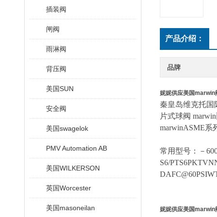
插装阀
闸阀
产品介绍：
雨淋阀
品牌
背压阀
美国SUN
妮妮供应美国marwi
秦皇岛维克托国
安全阀
片式球阀 marwi
marwinASM
美国swagelok
PMV Automation AB
常用型号：－
60
S6/PTS6PKTVNN
美国WILKERSON
DAFC@60PSIWT
英国Worcester
美国masoneilan
妮妮供应美国marwi