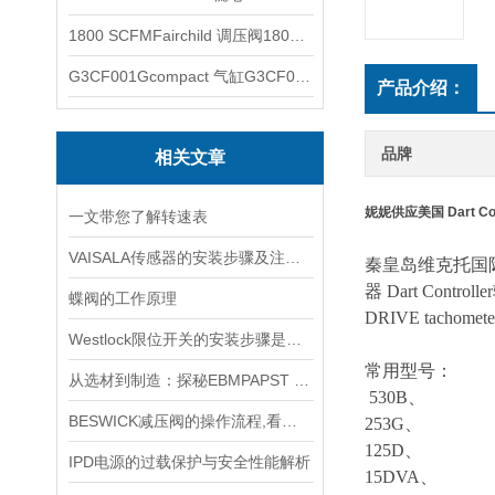
1800 SCFMFairchild 调压阀1800 SCFM
G3CF001Gcompact 气缸G3CF001G
产品介绍：
品牌
相关文章
妮妮供应美国 Dart Con
一文带您了解转速表
VAISALA传感器的安装步骤及注意事项有哪些？
秦皇岛维克托国
器
Dart Controller
蝶阀的工作原理
DRIVE
tachomete
Westlock限位开关的安装步骤是什么？
常用型号：
从选材到制造：探秘EBMPAPST 风扇长寿命与高可靠性的背后
530B、
BESWICK减压阀的操作流程,看了你就懂
253G、
125D、
IPD电源的过载保护与安全性能解析
15DVA、