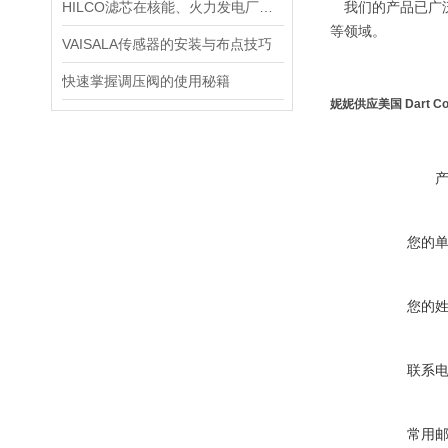
HILCO滤芯在核能、火力发电厂等大型设备冷却水处理中的应用
我们的产品已广泛
等领域。
VAISALA传感器的安装与布点技巧
快速掌握调压阀的使用秘籍
妮妮供应美国 Dart Con
您的
您的
联系
常用