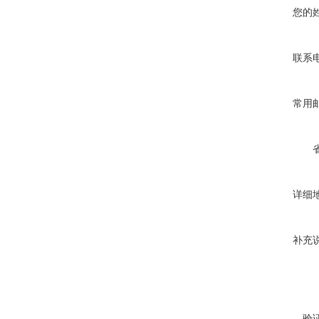
您的
联系
常用
详细
补充
验