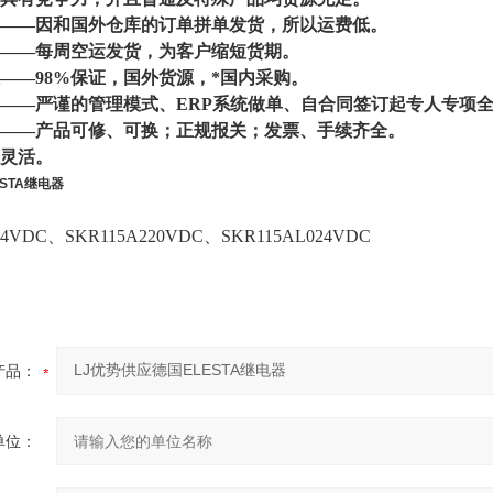
——因和国外仓库的订单拼单发货，所以运费低
。
——每周空运发货，为客户缩短货期。
—98%保证，
国外
货源，*国内采购。
——严谨的管理模式、ERP系统做单、自合同签订起专人专项
——产品可修、可换；正规报关；发票、手续齐全。
灵活
。
STA继电器
24VDC、SKR115A220VDC、SKR115AL024VDC
产品：
单位：