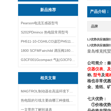
新品推荐
产品介绍：
Pearson电流互感器型号
品牌
S202PDminco 热电阻常用型号
LJ优势供应德国E
PH511-10-CGHILCO滤芯PH511-10-CG
LJ优势供应德国E
1800 SCFMFairchild 调压阀1800 SCFM
皇岛维克托贸
G3CF001Gcompact 气缸G3CF001G
公司简介：秦
仪器仪表、及
称,
型号
及
规
相关文章
格也非常优惠
金、造纸、矿
MAGTROL制动器在高温环境下，它的性能是否会受到影响？
七
大优势：
热电阻的引线主要由哪三种接线方式？
①价格优势
一文带您了解转速表
品价格在国内