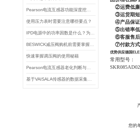
②运费低廉
Pearson电流互感器功能深度挖掘与应用技巧
③运货期短
使用压力表时需要注意哪些要点？
④产品保证—
⑤出错率低
IPD电源中的功率因数是什么？为什么功率因数对电源设计很重要？
⑥客服售后
BESWICK减压阀购机前需要掌握哪些技巧
⑦付款方式
优势供应德国ELE
快速掌握调压阀的使用秘籍
常用型号：
SKR085AD0
Pearson电流互感器老化判断与处理技巧
基于VAISALA传感器的数据采集与分析
您的