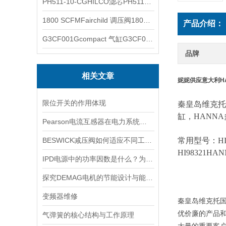
PH511-10-CGHILCO滤芯PH511-10-CG
1800 SCFMFairchild 调压阀1800 SCFM
产品介绍：
G3CF001Gcompact 气缸G3CF001G
品牌
相关文章
妮妮供应意大利H
限位开关的作用体现
秦皇岛维克托
缸，
HANN
Pearson电流互感器在电力系统中的作用是什么？
BESWICK减压阀如何适应不同工况下的压力调节要求？
常用型号：
H
HI98321HAN
IPD电源中的功率因数是什么？为什么功率因数对电源设计很重要？
探究DEMAG电机的节能设计与能耗控制
变频器维修
秦皇岛维克托
优价廉的产品和
气弹簧的核心结构与工作原理