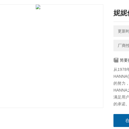
妮妮
更新时间
厂商
简要
从197
HANN
的努力，
HANN
满足用
的承诺。