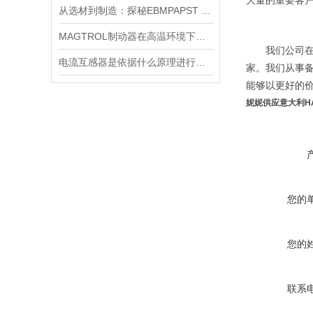
大量的重要客
从选材到制造：探秘EBMPAPST 风扇长寿命与高可靠性的背后
MAGTROL制动器在高温环境下，它的性能是否会受到影响？
我们公司在
电流互感器是依据什么原理进行工作的？
家。我们从事
能够以更好的
妮妮
供应意大利H
您的
您的
联系