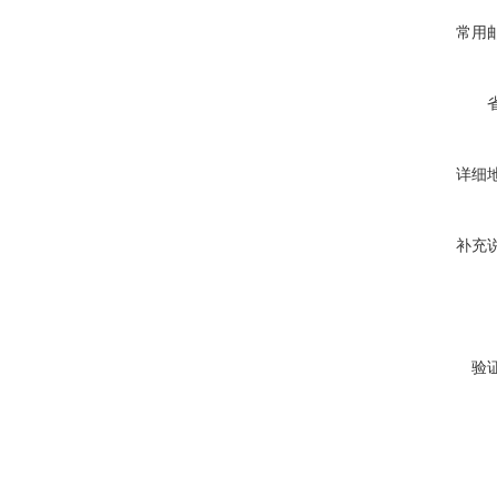
常用
详细
补充
验