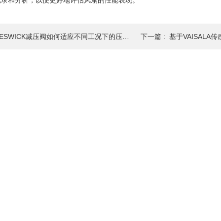
记录和分析，以便更好地评估风扇的性能表现。
ESWICK减压阀如何适应不同工况下的压力调节要求？
下一篇 :
基于VAISAL