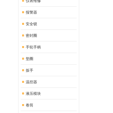
仪表维修
报警器
安全锁
密封圈
手轮手柄
垫圈
扳手
温控器
液压模块
卷筒