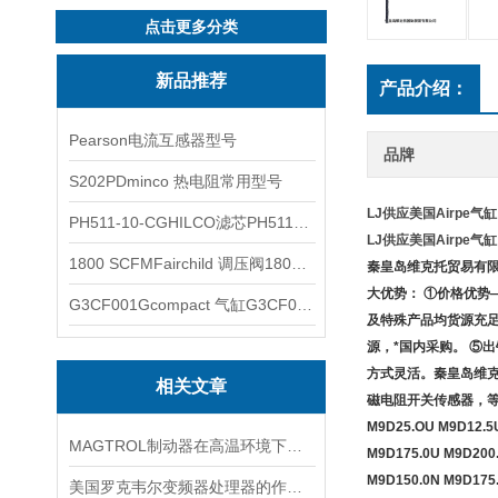
点击更多分类
新品推荐
产品介绍：
Pearson电流互感器型号
品牌
S202PDminco 热电阻常用型号
LJ供应美国Airpe气缸
PH511-10-CGHILCO滤芯PH511-10-CG
LJ供应美国Airpe气缸
1800 SCFMFairchild 调压阀1800 SCFM
秦皇岛维克托贸易有限
大优势： ①价格优
G3CF001Gcompact 气缸G3CF001G
及特殊产品均货源充足
源，*国内采购。 ⑤
方式灵活。秦皇岛维克托贸
相关文章
磁电阻开关传感器，等常用型号：5
M9D25.OU M9D12.5U
MAGTROL制动器在高温环境下，它的性能是否会受到影响？
M9D175.0U M9D200.
M9D150.0N M9D175.
美国罗克韦尔变频器处理器的作用是什么